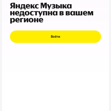
Яндекс Музыка
недоступна в вашем
регионе
Войти