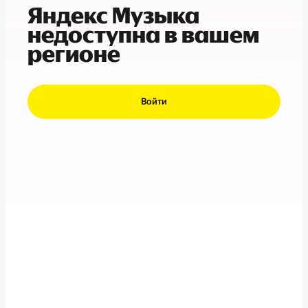
Яндекс Музыка
недоступна в вашем
регионе
Войти