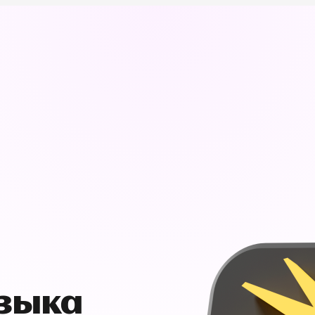
узыка