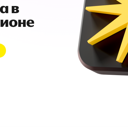
а в
гионе