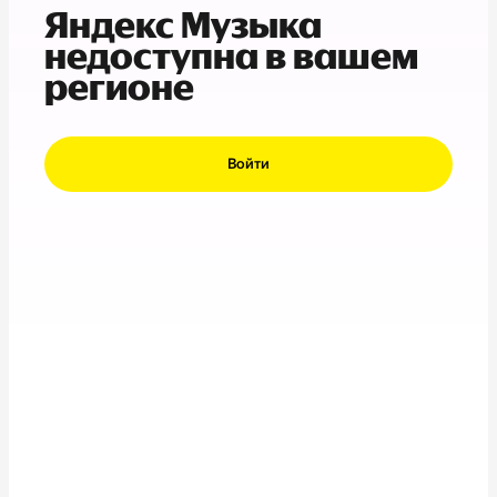
Яндекс Музыка
недоступна в вашем
регионе
Войти