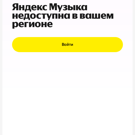
Яндекс Музыка
недоступна в вашем
регионе
Войти