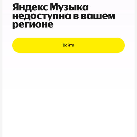
Яндекс Музыка
недоступна в вашем
регионе
Войти