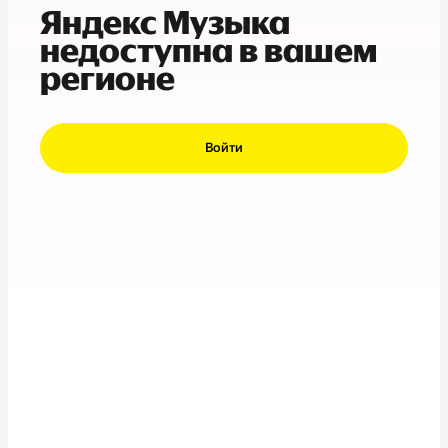
Яндекс Музыка
недоступна в вашем
регионе
Войти