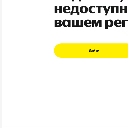
недоступн
вашем ре
Войти