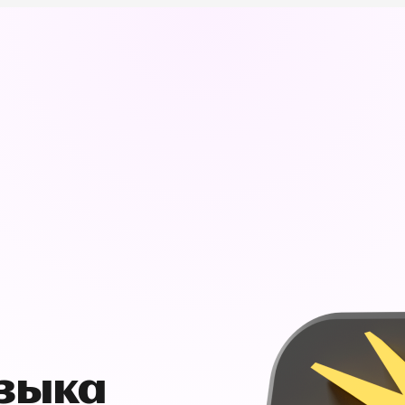
узыка