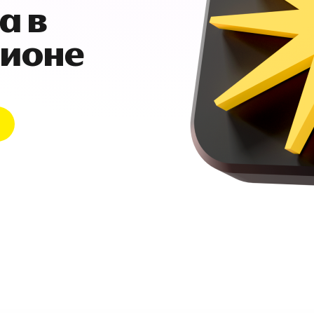
а в
гионе