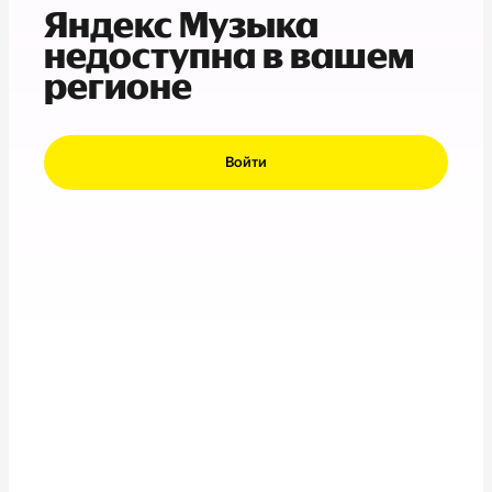
Яндекс Музыка
недоступна в вашем
регионе
Войти