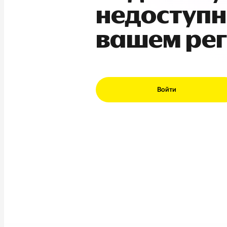
недоступн
вашем ре
Войти