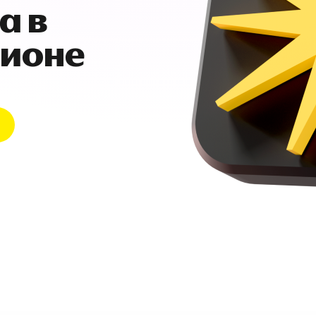
а в
гионе