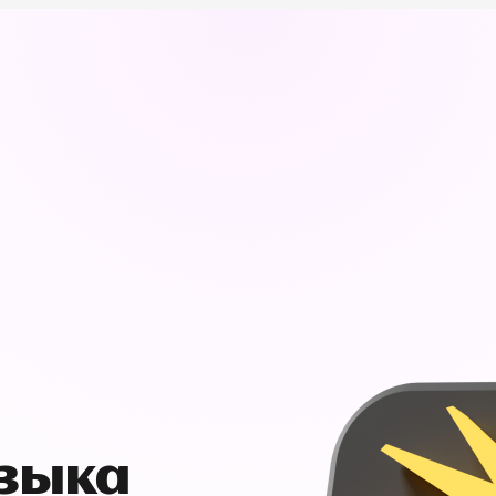
узыка