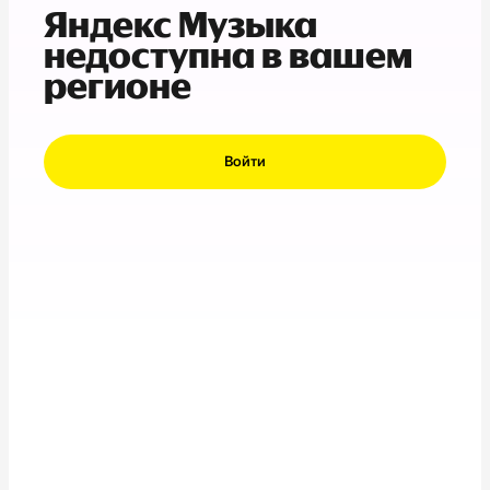
Яндекс Музыка
недоступна в вашем
регионе
Войти