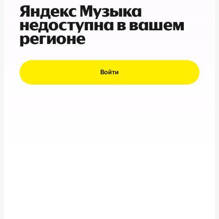
Яндекс Музыка
недоступна в вашем
регионе
Войти