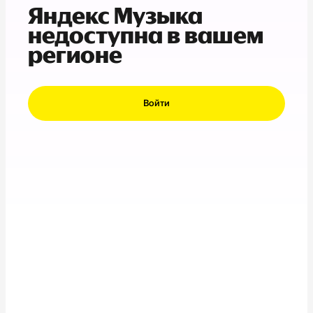
Яндекс Музыка
недоступна в вашем
регионе
Войти