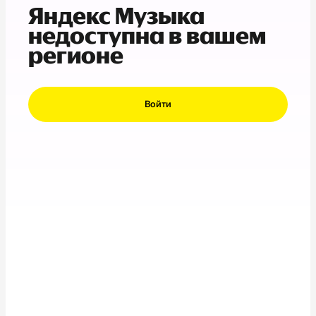
Яндекс Музыка
недоступна в вашем
регионе
Войти