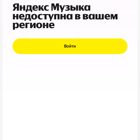
Яндекс Музыка
недоступна в вашем
регионе
Войти