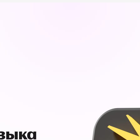
узыка