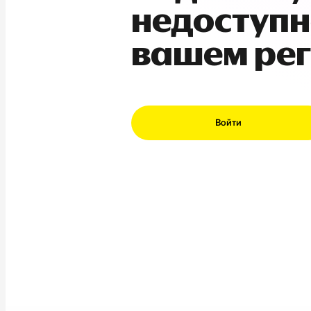
недоступн
вашем ре
Войти