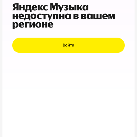
Яндекс Музыка
недоступна в вашем
регионе
Войти