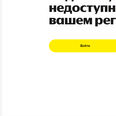
недоступн
вашем ре
Войти