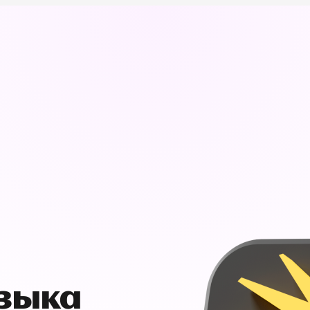
узыка