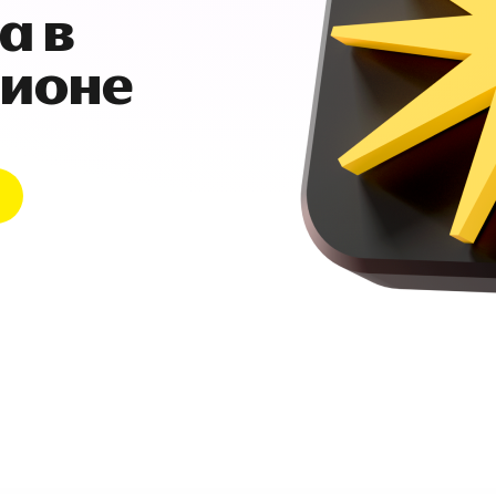
а в
гионе