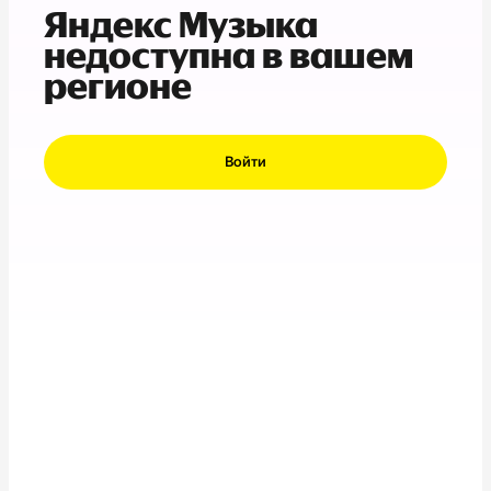
Яндекс Музыка
недоступна в вашем
регионе
Войти