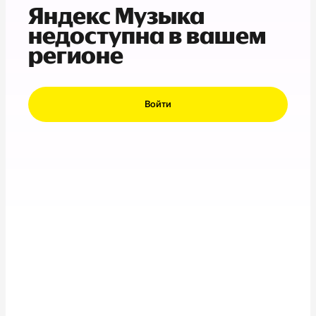
Яндекс Музыка
недоступна в вашем
регионе
Войти