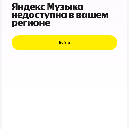
Яндекс Музыка
недоступна в вашем
регионе
Войти