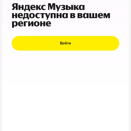
Яндекс Музыка
недоступна в вашем
регионе
Войти