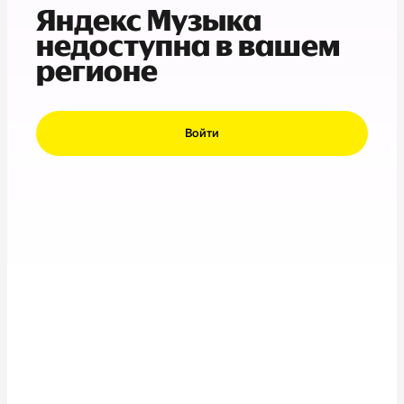
Яндекс Музыка
недоступна в вашем
регионе
Войти