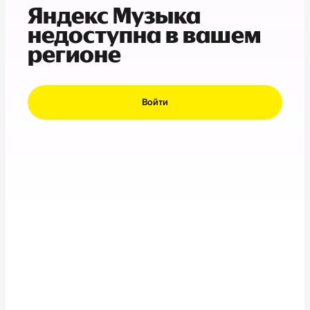
Яндекс Музыка
недоступна в вашем
регионе
Войти