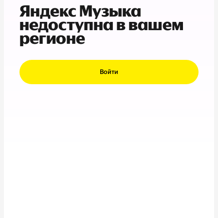
Яндекс Музыка
недоступна в вашем
регионе
Войти