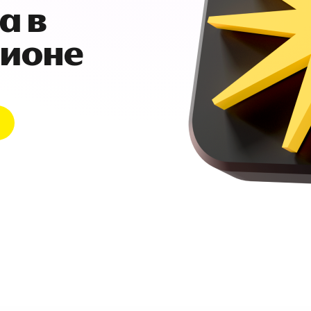
а в
гионе