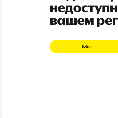
недоступн
вашем ре
Войти