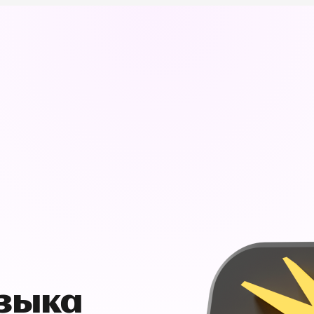
узыка