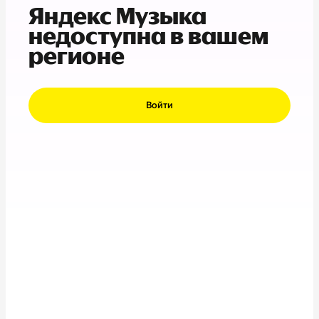
Яндекс Музыка
недоступна в вашем
регионе
Войти