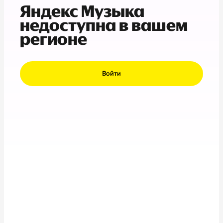
Яндекс Музыка
недоступна в вашем
регионе
Войти