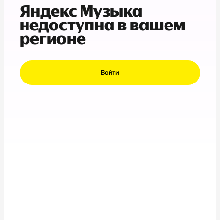
Яндекс Музыка
недоступна в вашем
регионе
Войти