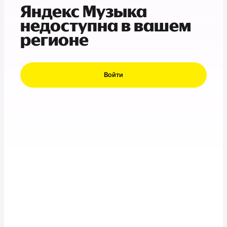
Яндекс Музыка
недоступна в вашем
регионе
Войти