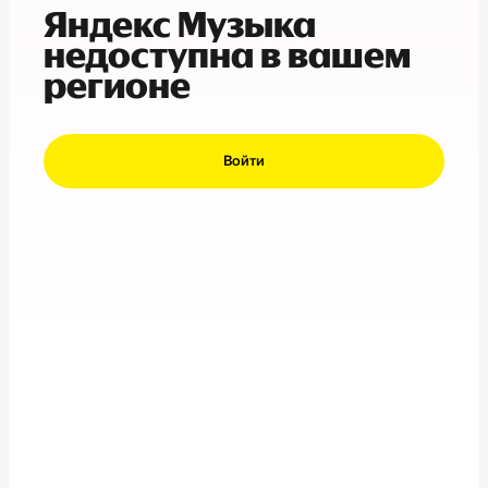
Яндекс Музыка
недоступна в вашем
регионе
Войти