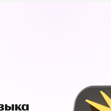
узыка