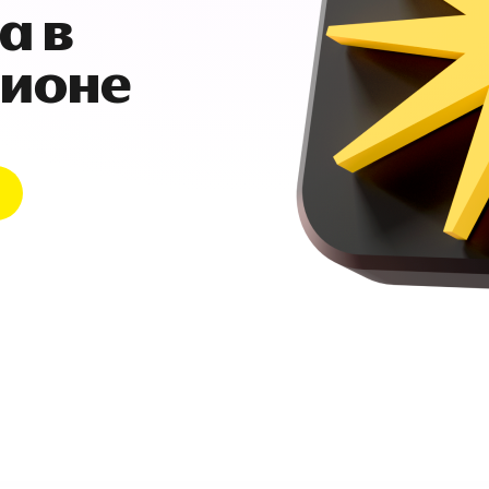
а в
гионе