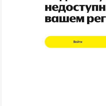
недоступн
вашем ре
Войти