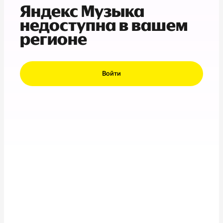
Яндекс Музыка
недоступна в вашем
регионе
Войти