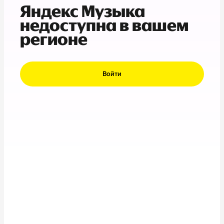
Яндекс Музыка
недоступна в вашем
регионе
Войти