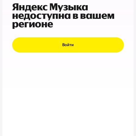
Яндекс Музыка
недоступна в вашем
регионе
Войти