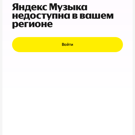
Яндекс Музыка
недоступна в вашем
регионе
Войти