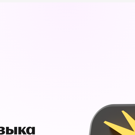
узыка