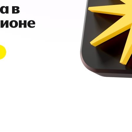
а в
гионе