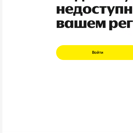
недоступн
вашем ре
Войти