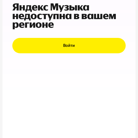
Яндекс Музыка
недоступна в вашем
регионе
Войти