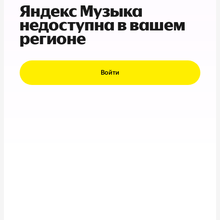
Яндекс Музыка
недоступна в вашем
регионе
Войти