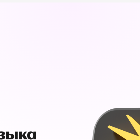
узыка