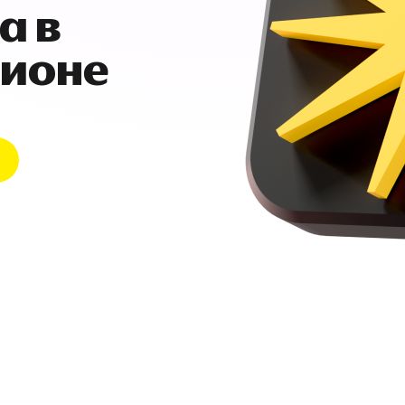
а в
гионе