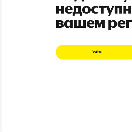
недоступн
вашем ре
Войти