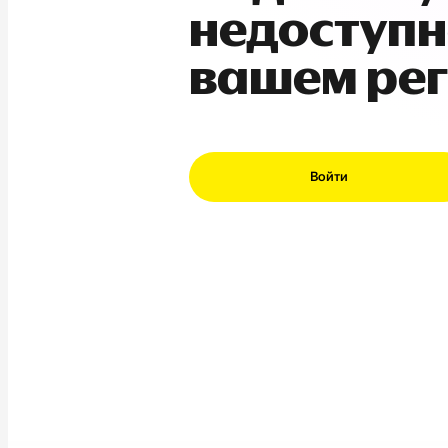
недоступн
вашем ре
Войти