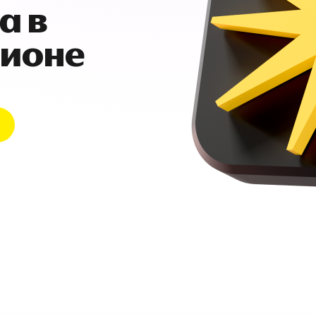
а в
гионе