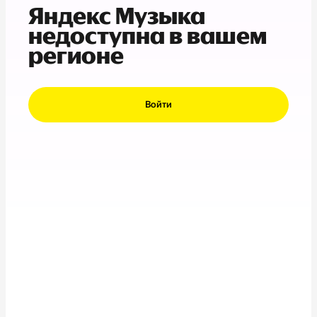
Яндекс Музыка
недоступна в вашем
регионе
Войти