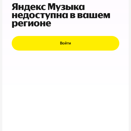
Яндекс Музыка
недоступна в вашем
регионе
Войти