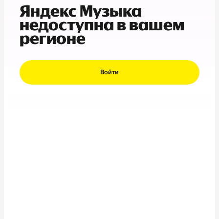
Яндекс Музыка
недоступна в вашем
регионе
Войти