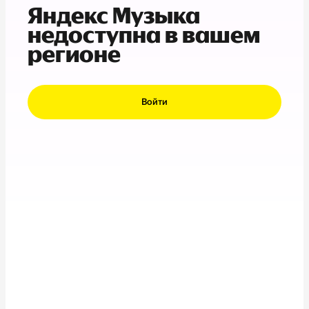
Яндекс Музыка
недоступна в вашем
регионе
Войти