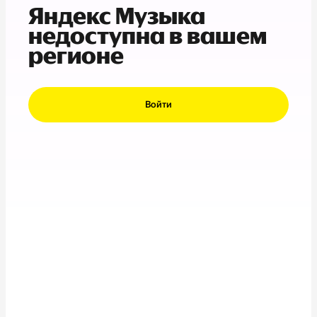
Яндекс Музыка
недоступна в вашем
регионе
Войти