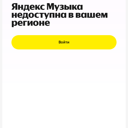
Яндекс Музыка
недоступна в вашем
регионе
Войти