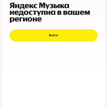
Яндекс Музыка
недоступна в вашем
регионе
Войти