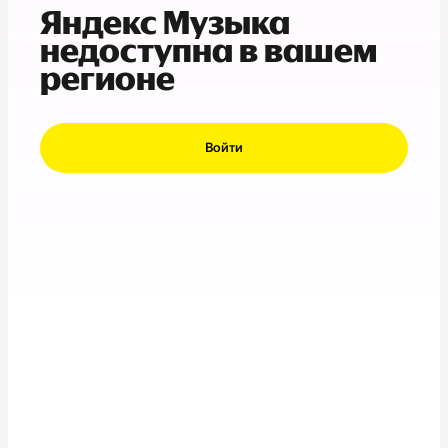
Яндекс Музыка
недоступна в вашем
регионе
Войти