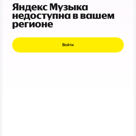
Яндекс Музыка
недоступна в вашем
регионе
Войти